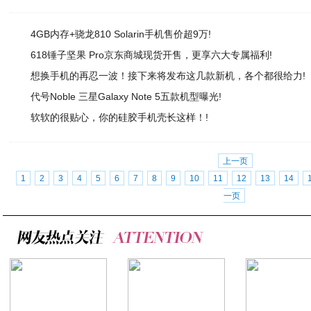
4GB内存+骁龙810 Solarin手机售价超9万!
618锤子坚果 Pro京东商城现货开售，更享六大专属福利!
想换手机的再忍一波！接下来将发布这几款新机，各个都很给力!
代号Noble 三星Galaxy Note 5五款机型曝光!
软软的很贴心，你的硅胶手机壳长这样！!
上一页
1
2
3
4
5
6
7
8
9
10
11
12
13
14
一页