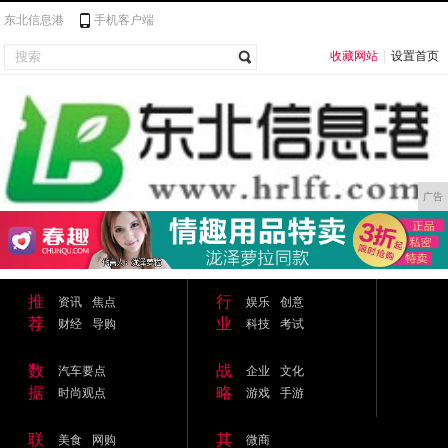
东北信息港
手机客户端
收藏网站
|
设置首页
广告
推
行
资讯
焦点
娱乐
创意
荐
业
财经
导购
科技
考试
数
战
汽车要点
企业
文化
据
略
时尚观点
游戏
手游
联
其
美食
网购
微商