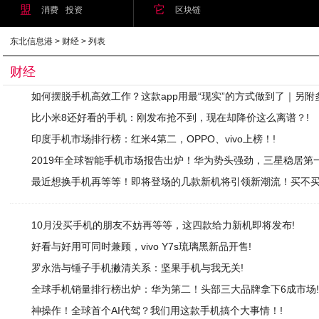
盟
它
消费
投资
区块链
东北信息港
>
财经
> 列表
财经
如何摆脱手机高效工作？这款app用最“现实”的方式做到了｜另附
比小米8还好看的手机：刚发布抢不到，现在却降价这么离谱？!
印度手机市场排行榜：红米4第二，OPPO、vivo上榜！!
2019年全球智能手机市场报告出炉！华为势头强劲，三星稳居第一
最近想换手机再等等！即将登场的几款新机将引领新潮流！买不买
10月没买手机的朋友不妨再等等，这四款给力新机即将发布!
好看与好用可同时兼顾，vivo Y7s琉璃黑新品开售!
罗永浩与锤子手机撇清关系：坚果手机与我无关!
全球手机销量排行榜出炉：华为第二！头部三大品牌拿下6成市场
神操作！全球首个AI代驾？我们用这款手机搞个大事情！!