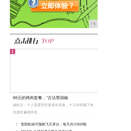
广告
88元的烤肉套餐，“古法黑胡椒
德柱注：个人喜爱烹饪更喜欢美食，十几年吃喝下来
也算吃遍德州美...
2
贵阳机场可预购飞天茅台：每天共计600瓶