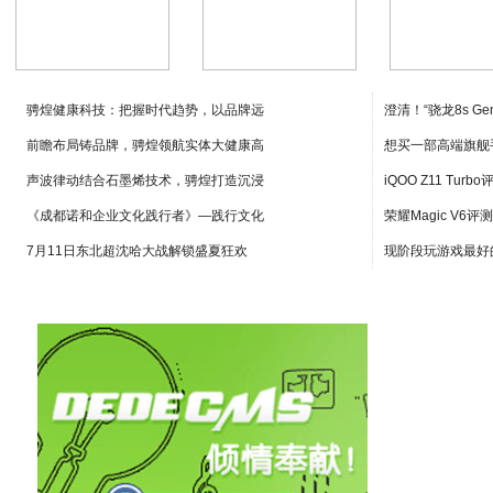
88元的烤肉套餐
贵阳机场可预购飞
2019年 
骋煌健康科技：把握时代趋势，以品牌远
澄清！“骁龙8s Ge
前瞻布局铸品牌，骋煌领航实体大健康高
想买一部高端旗舰
声波律动结合石墨烯技术，骋煌打造沉浸
iQOO Z11 Turb
《成都诺和企业文化践行者》—践行文化
荣耀Magic V6
7月11日东北超沈哈大战解锁盛夏狂欢
现阶段玩游戏最好