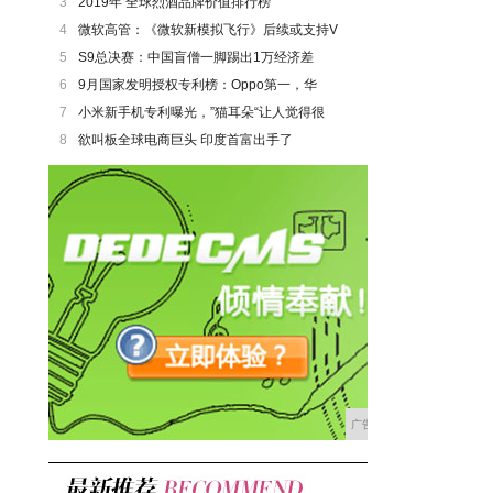
3
2019年 全球烈酒品牌价值排行榜
4
微软高管：《微软新模拟飞行》后续或支持V
5
S9总决赛：中国盲僧一脚踢出1万经济差
6
9月国家发明授权专利榜：Oppo第一，华
7
小米新手机专利曝光，”猫耳朵“让人觉得很
8
欲叫板全球电商巨头 印度首富出手了
广告