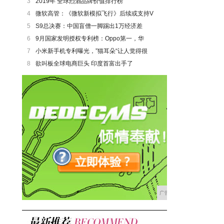
3
2019年 全球烈酒品牌价值排行榜
4
微软高管：《微软新模拟飞行》后续或支持V
5
S9总决赛：中国盲僧一脚踢出1万经济差
6
9月国家发明授权专利榜：Oppo第一，华
7
小米新手机专利曝光，”猫耳朵“让人觉得很
8
欲叫板全球电商巨头 印度首富出手了
广告