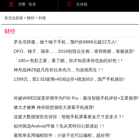
盟
它
消费
投资
区块链
东北信息港
>
财经
> 列表
财经
罗永浩骄傲，做个锤子手机，预约价8888元破22万人!
OFO、锤子、瑞幸……2018创投众生相：谁得救赎，谁被放弃!
「180㎡色彩之家」看了她，你才知原来你也如此好色！!
神舟战神Z8超凡性价比杀伤力，为游戏而生！!
1399元，双2.5D玻璃+6GB运存+骁龙653，国产手机疯狂!
外媒WIRED深度评测华为P30 Pro：最佳智能手机评价+五星推荐!
够大才够爽 神舟联想领衔大屏幕手机推荐!
这篇大数据报告告诉你：智能手机屏幕黄金尺寸是多大？!
如何挑选Android平板？先从英特尔心脏谈起！!
最简单实用编程软件：小孩子也可以编程，超好用!