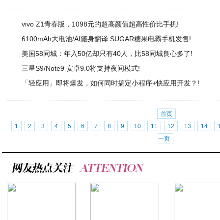
vivo Z1青春版，1098元的超高颜值超高性价比手机!
6100mAh大电池/AI随身翻译 SUGAR糖果电霸手机发售!
美国58同城：年入50亿却只有40人，比58同城良心多了!
三星S9/Note9 安卓9.0将支持夜间模式!
「轻应用」即将爆发，如何同时搞定小程序+快应用开发？!
首页
1
2
3
4
5
6
7
8
9
10
11
12
13
14
一页