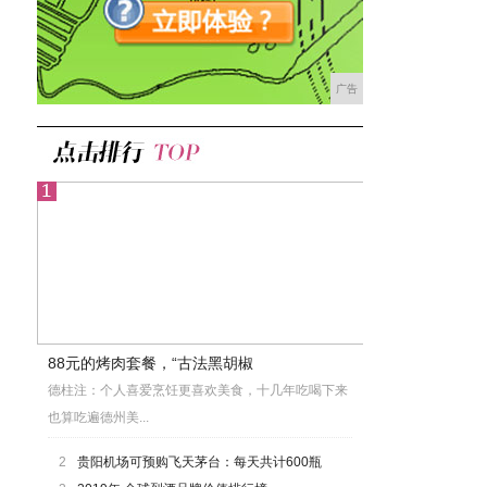
广告
88元的烤肉套餐，“古法黑胡椒
德柱注：个人喜爱烹饪更喜欢美食，十几年吃喝下来
也算吃遍德州美...
2
贵阳机场可预购飞天茅台：每天共计600瓶