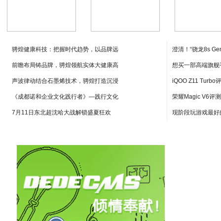
88元的烤肉套餐
贵阳机场可预购飞
2019年 
骋煌健康科技：把握时代趋势，以品牌远
澄清！“骁龙8s Ge
前瞻布局铸品牌，骋煌领航实体大健康高
想买一部高端旗舰
声波律动结合石墨烯技术，骋煌打造沉浸
iQOO Z11 Turb
《成都诺和企业文化践行者》—践行文化
荣耀Magic V6
7月11日东北超沈哈大战解锁盛夏狂欢
现阶段玩游戏最好