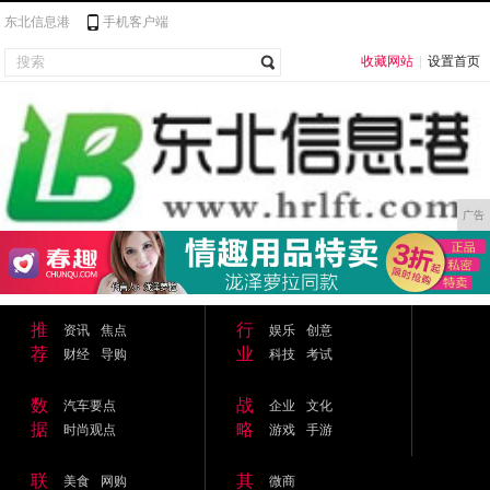
东北信息港
手机客户端
收藏网站
|
设置首页
广告
推
行
资讯
焦点
娱乐
创意
荐
业
财经
导购
科技
考试
数
战
汽车要点
企业
文化
据
略
时尚观点
游戏
手游
联
其
美食
网购
微商