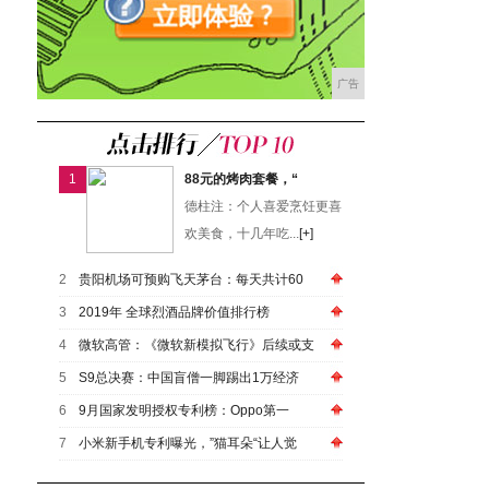
广告
1
88元的烤肉套餐，“
德柱注：个人喜爱烹饪更喜
欢美食，十几年吃...
[+]
2
贵阳机场可预购飞天茅台：每天共计60
3
2019年 全球烈酒品牌价值排行榜
4
微软高管：《微软新模拟飞行》后续或支
5
S9总决赛：中国盲僧一脚踢出1万经济
6
9月国家发明授权专利榜：Oppo第一
7
小米新手机专利曝光，”猫耳朵“让人觉