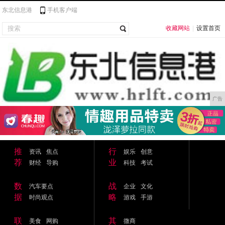
东北信息港
手机客户端
收藏网站
|
设置首页
广告
推
行
资讯
焦点
娱乐
创意
荐
业
财经
导购
科技
考试
数
战
汽车要点
企业
文化
据
略
时尚观点
游戏
手游
联
其
美食
网购
微商