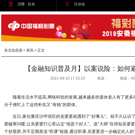
盟
它
消费
投资
区块链
东北信息港
>
资讯
> 正文
【金融知识普及月】以案说险：如何
2021-09-10 17:15:10
来源：
阅读：40
随着生活水平提高,网络科技的发展,越来越多的退休老人有了更多
分子便盯上了这些朴实又“有钱”的群体。
近日,家住重庆沙坪坝区的吴婆婆就遇到了“好事儿”。前不久认识了
婆嘘寒问暖,让吴婆婆打心里认定“他是个好人”。该“大师”在得知吴婆
个炒股群,并不定期发送“听课”链接,通过听课,吴婆婆进一步确定此人的