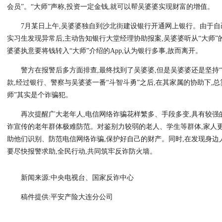
会员”。“大师”声称,投资一定金钱,就可以帮吴婆婆实现财富的增值。
7月某日上午,吴婆婆独自到沙北街建设银行开通网上银行。由于自
实习生发现异常后,主动告知银行大堂经理协助报案,吴婆婆听从“大师”
婆婆执意要将钱转入“大师”介绍的App,认为银行多事,故而离开。
警方在报警后多方面排查,最终找到了吴婆婆,但是吴婆婆还是坚持“
款,经过银行、警察与吴婆婆一番“斗智斗勇”之后,在其家属的协助下,总
师”其实是个诈骗犯。
再次提醒广大老年人,电信网络诈骗花样繁多、手段多变,具有较强
诈宣传的老年群体极难防范。对鉴别力较弱的老人、学生等群体,家人
助他们识别、防范电信网络诈骗,保护好自己的财产。同时,在发现身边
要尽快报警求助,全民行动,共同筑牢反诈防火墙。
新闻来源:中央电视台、国家反诈中心
稿件提供:平安产险大连分公司