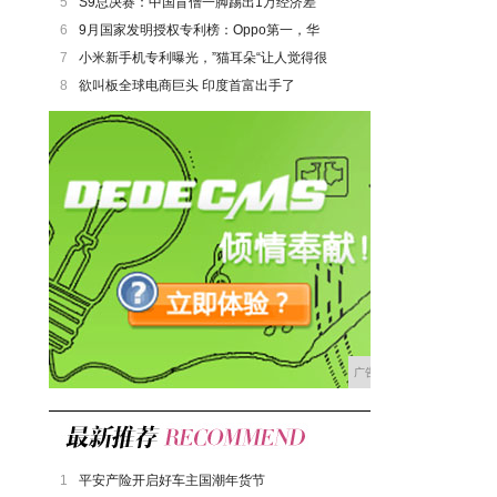
5
S9总决赛：中国盲僧一脚踢出1万经济差
6
9月国家发明授权专利榜：Oppo第一，华
7
小米新手机专利曝光，”猫耳朵“让人觉得很
8
欲叫板全球电商巨头 印度首富出手了
广告
1
平安产险开启好车主国潮年货节