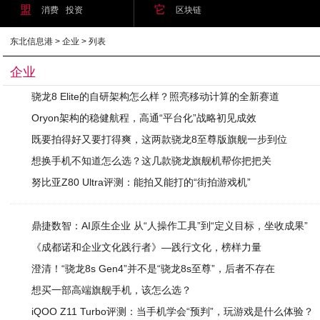
盟
它
消费
投资
区块链
东北信息港
>
企业
> 列表
企业
骁龙8 Elite的自研架构怎么样？照亮移动计算的全新赛道
Oryon架构的稳健航程，高通“平台化”战略初见成效
既要拍得好又要打得爽，这两款骁龙8至尊版旗舰一步到位
想换手机不知道怎么选？这几款骁龙旗舰机帮你把把关
努比亚Z80 Ultra评测：能拍又能打的“街拍游戏机”
鼎捷数智：AI原生企业 从“人操作工具”到“定义目标，坐收成果”
《成都诺和企业文化践行者》—践行文化，榜样力量
澄清！“骁龙8s Gen4”并不是“骁龙8s至尊”，后者不存在
想买一部高端旗舰手机，该怎么选？
iQOO Z11 Turbo评测：当手机学会“预判”，玩游戏是什么体验？