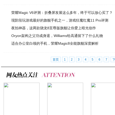
荣耀Magic V6评测：折叠屏发展这么多年，终于可以放心买了？
现阶段玩游戏最好的旗舰手机之一，游戏狂魔红魔11 Pro评测
夜拍神器，这两款骁龙8至尊版旗舰让你爱上暗光创作
Oryon架构之父功成身退，Williams给高通留下了什么礼物
适合办公室白领的手机，荣耀Magic8全能旗舰深度解析
首页
1
2
3
4
5
6
7
88元的烤肉套餐
贵阳机场可预购飞
2019年 