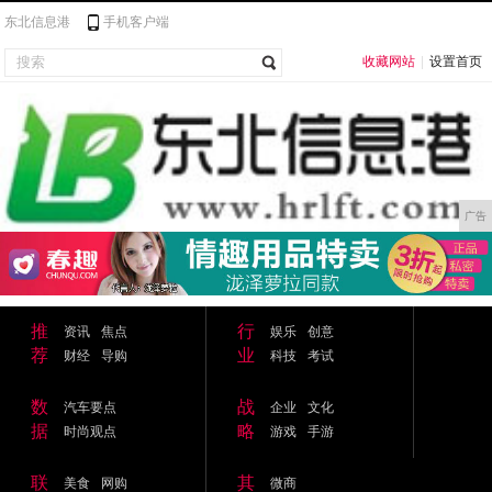
东北信息港
手机客户端
收藏网站
|
设置首页
广告
推
行
资讯
焦点
娱乐
创意
荐
业
财经
导购
科技
考试
数
战
汽车要点
企业
文化
据
略
时尚观点
游戏
手游
联
其
美食
网购
微商