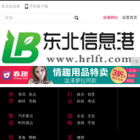
东北信息港
手机客户端
收藏网站
|
设置首页
广告
推
行
资讯
焦点
娱乐
创意
荐
业
财经
导购
科技
考试
数
战
汽车要点
企业
文化
据
略
时尚观点
游戏
手游
联
其
美食
网购
微商