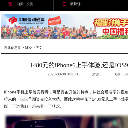
盟
它
消费
投资
区块链
东北信息港
>
财经
> 正文
1480元的iPhone6上手体验,还是IO
2020-08-30 04:18:16
来源：
阅读：14
iPhone手机上尽管卖得贵，可是具备升值的特点，从社会经济学的视角
得来的，仅仅早期资金投入大些。而此次荣幸花了1480元从二手市场买来一
版，下边我们一起来看一下状况。