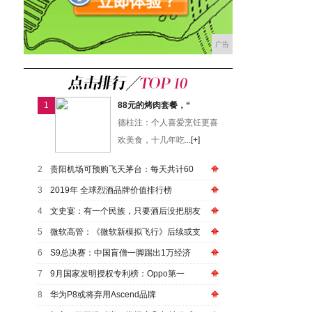
广告
1
88元的烤肉套餐，“
德柱注：个人喜爱烹饪更喜
欢美食，十几年吃...
[+]
2
贵阳机场可预购飞天茅台：每天共计60
3
2019年 全球烈酒品牌价值排行榜
4
文史宴：有一个民族，只要酒后没把朋友
5
微软高管：《微软新模拟飞行》后续或支
6
S9总决赛：中国盲僧一脚踢出1万经济
7
9月国家发明授权专利榜：Oppo第一
8
华为P8或将弃用Ascend品牌