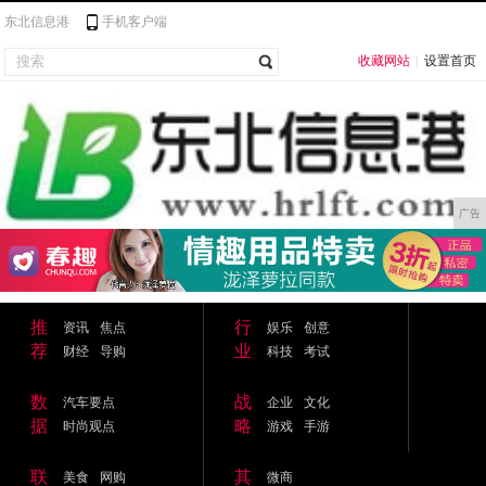
东北信息港
手机客户端
收藏网站
|
设置首页
广告
推
行
资讯
焦点
娱乐
创意
荐
业
财经
导购
科技
考试
数
战
汽车要点
企业
文化
据
略
时尚观点
游戏
手游
联
其
美食
网购
微商