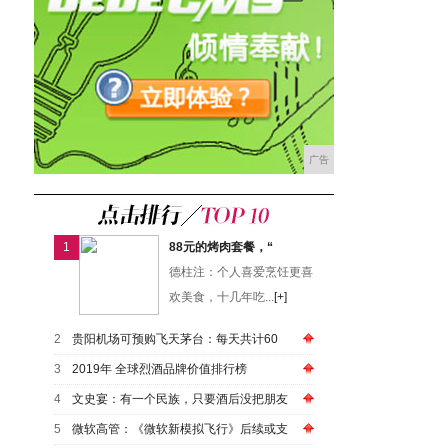
广告
1
88元的烤肉套餐，“
德柱注：个人喜爱烹饪更喜
欢美食，十几年吃...
[+]
2
贵阳机场可预购飞天茅台：每天共计60
3
2019年 全球烈酒品牌价值排行榜
4
文史宴：有一个民族，只要酒后没把朋友
5
微软高管：《微软新模拟飞行》后续或支