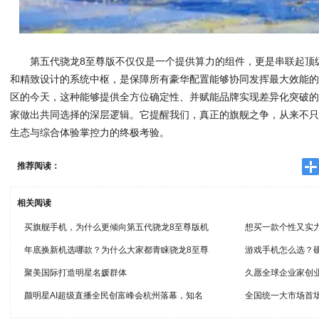
第五代骁龙8至尊版不仅仅是一个提供算力的组件，更是串联起顶
和精致设计的系统中枢，是保障所有豪华配置能够协同发挥最大效能的
区的今天，这种能够提供全方位确定性、并赋能品牌实现差异化突破
家做出共同选择的深层逻辑。它提醒我们，真正的旗舰之争，从来不
生态与综合体验掌控力的终极考验。
推荐阅读：
相关阅读
买旗舰手机，为什么更倾向第五代骁龙8至尊版机
想买一款个性又实
年底换新机选哪款？为什么大家都青睐骁龙8至尊
游戏手机怎么选？
聚美国际打造明星名媛群体
久愿全球企业家创
颜明星AI超级直播全民创富峰会杭州落幕，知名
全国统一大市场首