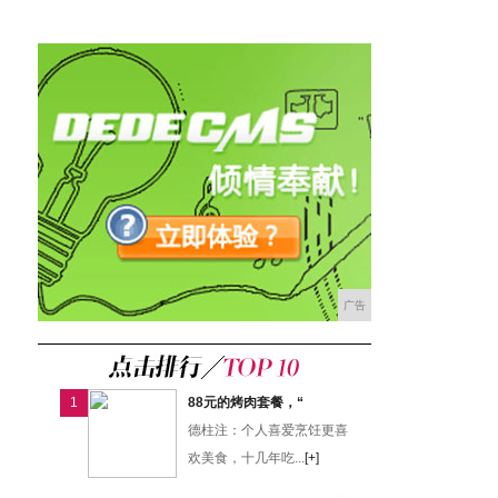
广告
1
88元的烤肉套餐，“
德柱注：个人喜爱烹饪更喜
欢美食，十几年吃...
[+]