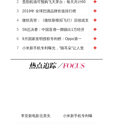
2
贵阳机场可预购飞天茅台：每天共计60
3
2019年 全球烈酒品牌价值排行榜
4
微软高管：《微软新模拟飞行》后续或支
5
S9总决赛：中国盲僧一脚踢出1万经济
6
9月国家发明授权专利榜：Oppo第一
7
小米新手机专利曝光，”猫耳朵“让人觉
李安新电影北美失
小米新手机专利曝