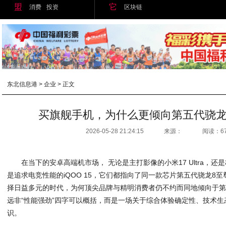
盟
它
消费
投资
区块链
东北信息港
>
企业
> 正文
买旗舰手机，为什么更倾向第五代骁龙
2026-05-28 21:24:15
来源：
阅读：6
在当下的安卓高端机市场， 无论是主打影像的小米17 Ultra，还是标榜
是追求电竞性能的iQOO 15，它们都指向了同一款芯片第五代骁龙8
择日益多元的时代，为何顶尖品牌与精明消费者仍不约而同地倾向于第
远非“性能强劲”四字可以概括，而是一场关于综合体验确定性、技术
识。