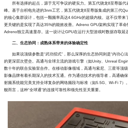
所有选择的起点，源于无可争议的硬实力。第五代骁龙8至尊版代
峰。基于台积电先进的3nm工艺，第五代骁龙8至尊版集成的第三代Qualco
的核心集群设计，包括一颗频率高达4.6GHz的超级内核。这不仅带来了
更关键的是实现了高达35%的能效改善。Adreno GPU架构实现了革
Adreno独立高速显存。这一设计让GPU在运行大型游戏时数据存取
二、生态协同：成熟体系带来的体验确定性
如果说顶级参数是“武功招式”，那么深厚的生态协同则是“内功心
的更深层次壁垒。高通与全球主流的游戏引擎（如Unity、Unreal En
数十年的联合实验室合作。在移动影像领域，高通与索尼、三星等顶
影像品牌有着长期深入的技术互通。作为通信技术的领导者，高通确
射频系统能完美支持全球复杂的网络频段与标准（如5.5G、Wi-Fi 
舰而言，这种“全球通”的连接可靠性和领先性至关重要。