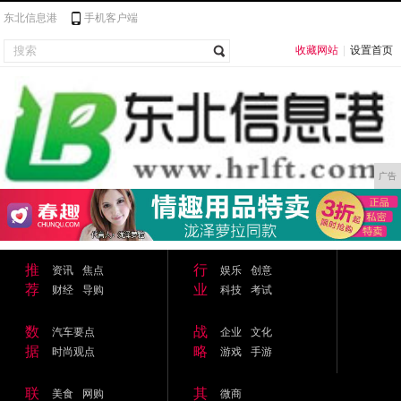
东北信息港
手机客户端
收藏网站
|
设置首页
广告
推
行
资讯
焦点
娱乐
创意
荐
业
财经
导购
科技
考试
数
战
汽车要点
企业
文化
据
略
时尚观点
游戏
手游
联
其
美食
网购
微商