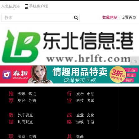
东北信息港
手机客户端
收藏网站
|
设置首页
广告
推
行
资讯
焦点
娱乐
创意
荐
业
财经
导购
科技
考试
数
战
汽车要点
企业
文化
据
略
时尚观点
游戏
手游
联
其
美食
网购
微商