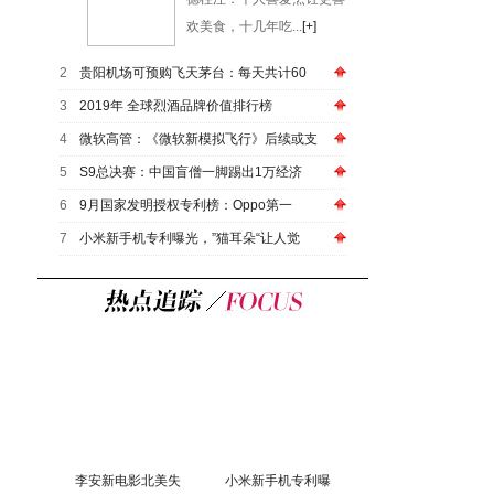
欢美食，十几年吃...
[+]
2
贵阳机场可预购飞天茅台：每天共计60
3
2019年 全球烈酒品牌价值排行榜
4
微软高管：《微软新模拟飞行》后续或支
5
S9总决赛：中国盲僧一脚踢出1万经济
6
9月国家发明授权专利榜：Oppo第一
7
小米新手机专利曝光，”猫耳朵“让人觉
李安新电影北美失
小米新手机专利曝