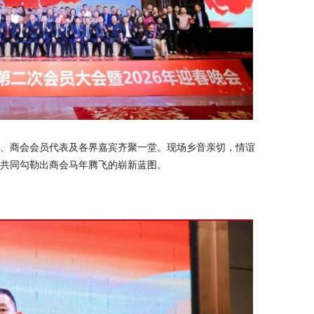
、商会会员代表及各界嘉宾齐聚一堂。现场乡音亲切，情谊
共同勾勒出商会马年腾飞的崭新蓝图。