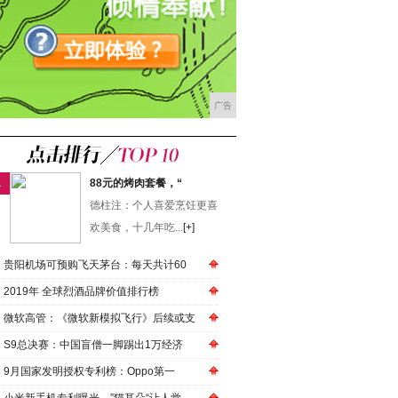
广告
1
88元的烤肉套餐，“
德柱注：个人喜爱烹饪更喜
欢美食，十几年吃...
[+]
贵阳机场可预购飞天茅台：每天共计60
2019年 全球烈酒品牌价值排行榜
微软高管：《微软新模拟飞行》后续或支
S9总决赛：中国盲僧一脚踢出1万经济
9月国家发明授权专利榜：Oppo第一