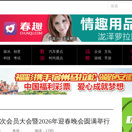
数
战
娱乐
创意
汽车要点
企业
文化
据
略
科技
考试
时尚观点
游戏
手游
次会员大会暨2026年迎春晚会圆满举行
3
来源：
阅读：1785