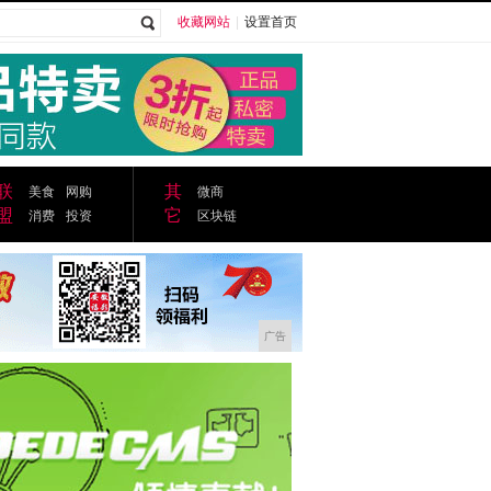
收藏网站
|
设置首页
广告
联
其
美食
网购
微商
盟
它
消费
投资
区块链
广告