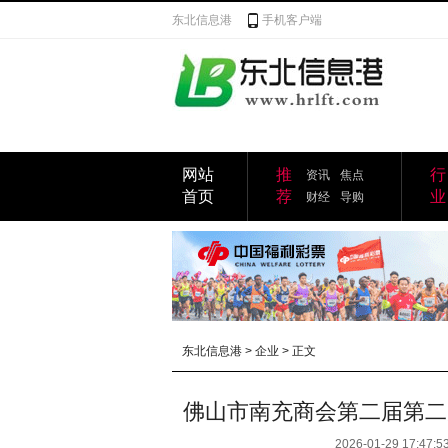
东北信息港
手机客户端
网站
推
行
资讯
焦点
首页
荐
业
财经
导购
东北信息港
>
企业
> 正文
佛山市南充商会第二届第二
2026-01-29 17:47:5