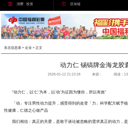
盟
它
消费
投资
区块链
东北信息港
>
企业
> 正文
动力仁 锡镐牌金海龙胶
2026-01-12 21:23:26
来源：
阅读：13
“动力仁，以‘仁’为本，以‘动’为证因为懂你，所以有效”
「动」专注男性动力提升，感受得到的改变「力」科学配方赋予
性健康，仁德之心做产品
我们相信：真正的关爱，是敢于谈论被忽略的需求真正的动力，是