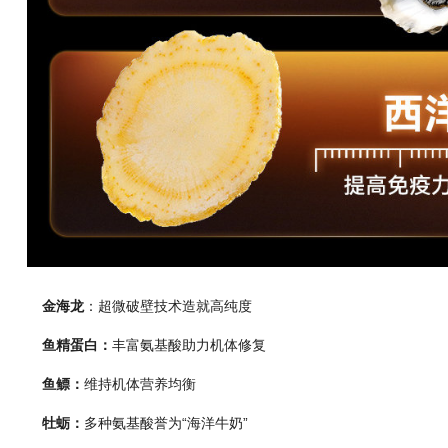
金海龙
：超微破壁技术造就高纯度
鱼精蛋白：
丰富氨基酸助力机体修复
鱼鳔：
维持机体营养均衡
牡蛎：
多种氨基酸誉为“海洋牛奶”