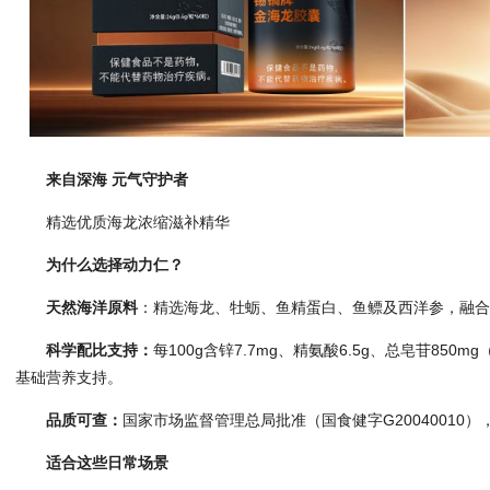
来自深海 元气守护者
精选优质海龙浓缩滋补精华
为什么选择动力仁？
天然海洋原料
：精选海龙、牡蛎、鱼精蛋白、鱼鳔及西洋参，融
科学配比支持：
每100g含锌7.7mg、精氨酸6.5g、总皂苷850
基础营养支持。
品质可查：
国家市场监督管理总局批准（国食健字G20040010
适合这些日常场景