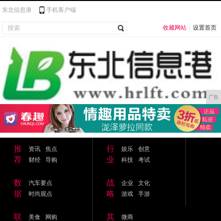
东北信息港
手机客户端
收藏网站
|
设置首页
广告
推
行
资讯
焦点
娱乐
创意
荐
业
财经
导购
科技
考试
数
战
汽车要点
企业
文化
据
略
时尚观点
游戏
手游
联
其
美食
网购
微商