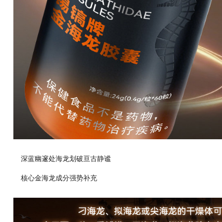
深蓝幽邃处海龙划破亘古静谧
核心金海龙成分强势补充