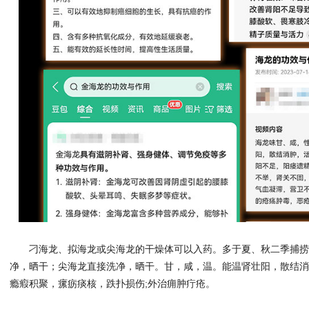
刁海龙、拟海龙或尖海龙的干燥体可以入药。多于夏、秋二季捕
净，晒干；尖海龙直接洗净，晒干。甘，咸，温。能温肾壮阳，散结
瘾瘕积聚，瘰疬痰核，跌扑损伤;外治痈肿疔疮。