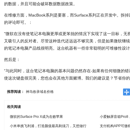
的数据，并且可能会破坏数据数据政策。
在维修方面，MacBook系列是要塞，而Surface系列正在开发中。拆掉两
的评论即可。：
"微软在没有使笔记本电脑更厚或更笨拙的情况下实现了这一目标，无
又吸引人的反对者。尽管这种迭代还远远不够完美，但是如果微软继
的笔记本电脑产品线很明亮。这台机器有一些非常聪明的可维修性设计
然后是：
"与此同时，这台笔记本电脑的基本问题仍然存在-如果有任何细微的
使这次键盘很完美，您也会在其他方面赌博。我们的建议是？节省你的
推荐阅读：
神马收录域名价格
相关阅读
微软的Surface Pro X成为击败苹果
小爱触屏音箱Pro
小米单挑飞利浦，打造颜值最高剃须刀，又想做行
支付机构APP可缴