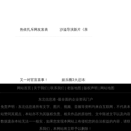
热依扎斥网友发表
沙溢导演新片《亲
又一对官宣喜事！
娱乐圈3大忌讳:
网站首页
|
关于我们
|
联系我们
|
老版地图
|
版权声明
|
网站地图
东北信息港
-最全面的企业资讯门户
免责声明：东北信息港所有文字、图片、视频、音频等资料均来自互联网，不代表本
站赞同其观点，本站亦不为其版权负责。相关作品的原创性、文中陈述文字以及内容
数据庞杂本站无法一一核实，如果您发现本网站上有侵犯您的合法权益的内容，请联
系我们，本网站将立即予以删除！