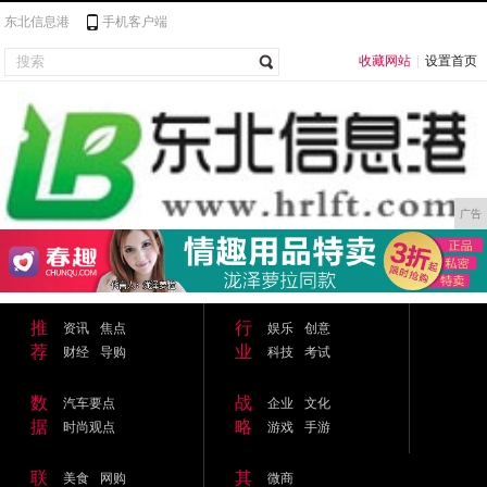
东北信息港
手机客户端
收藏网站
|
设置首页
广告
推
行
资讯
焦点
娱乐
创意
荐
业
财经
导购
科技
考试
数
战
汽车要点
企业
文化
据
略
时尚观点
游戏
手游
联
其
美食
网购
微商