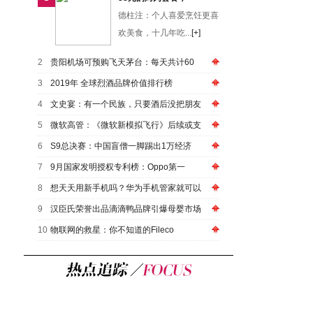
德柱注：个人喜爱烹饪更喜
欢美食，十几年吃...
[+]
2
贵阳机场可预购飞天茅台：每天共计60
3
2019年 全球烈酒品牌价值排行榜
4
文史宴：有一个民族，只要酒后没把朋友
5
微软高管：《微软新模拟飞行》后续或支
6
S9总决赛：中国盲僧一脚踢出1万经济
7
9月国家发明授权专利榜：Oppo第一
8
想天天用新手机吗？华为手机管家就可以
9
汉臣氏荣誉出品滴滴鸭品牌引爆母婴市场
10
物联网的救星：你不知道的Fileco