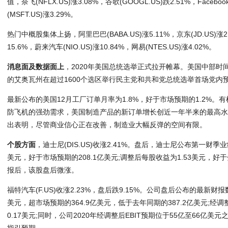
值，奈飞(NFLX.US)涨3.08%，谷歌(GOOGL.US)跌2.51%，Faceboo
(MSFT.US)涨3.29%。
热门中概股集体上扬，阿里巴巴(BABA.US)涨5.11%，京东(JD.US)涨2
15.6%，蔚来汽车(NIO.US)涨10.84%，网易(NTES.US)涨4.02%。
消息面及数据面上
，2020年美国总统选举正式拉开帷幕。美国中部时
的艾奥瓦州在超过1600个选区举行民主党和共和党总统选举首场党内
最新公布的美国12月工厂订单月率为1.8%，好于市场预期的1.2%。
防飞机的强劲需求，美国制造产品的新订单增长创近一年半来的最高
出表明，尽管商业信心正在改善，制造业大幅反弹的空间有限。
个股方面
，迪士尼(DIS.US)收涨2.41%。盘后，迪士尼公布第一财季
美元，好于市场预期的208.1亿美元;调整后每股收益为1.53美元，好
报后，该股盘后微涨。
福特汽车(F.US)收涨2.23%，盘后跌9.15%。公司盘后公布的最新
美元，超市场预期的364.9亿美元，低于去年同期的387.2亿美元;经调
0.17美元;同时，公司2020年经调整后EBIT预期位于55亿至66亿美
指引预期。