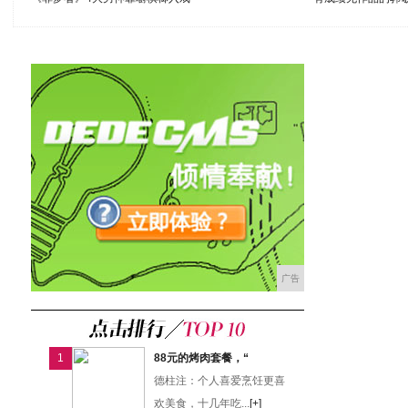
广告
1
88元的烤肉套餐，“
德柱注：个人喜爱烹饪更喜
欢美食，十几年吃...
[+]