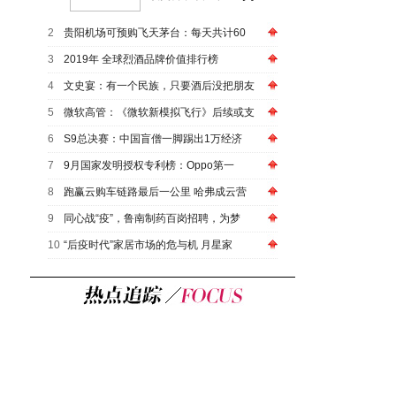
2
贵阳机场可预购飞天茅台：每天共计60
3
2019年 全球烈酒品牌价值排行榜
4
文史宴：有一个民族，只要酒后没把朋友
5
微软高管：《微软新模拟飞行》后续或支
6
S9总决赛：中国盲僧一脚踢出1万经济
7
9月国家发明授权专利榜：Oppo第一
8
跑赢云购车链路最后一公里 哈弗成云营
9
同心战“疫”，鲁南制药百岗招聘，为梦
10
“后疫时代”家居市场的危与机 月星家