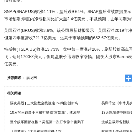
SNAP(SNAP.US)收涨4.11%，盘后跌9.64%。SNAP盘后业绩数据
市场预期;季度内净亏损同比扩大至2.4亿美元，不及预期，去年同期为亏
英国石油(BP.US)收涨3.6%。该公司最新财报显示，英国石油2019
但第四季度营收721.7亿美元，远高于市场预期的632.67亿美元。
特斯拉(TSLA.US)收涨13.73%，盘中曾一度涨超20%，刷新股价高点
飞，达到1700亿美元，但尾盘股价迅速收窄涨幅。隔夜大股东Baron
亿美元。
推荐阅读：
旗龙网
相关阅读
隔夜美股 | 三大指数全线涨逾1%纳指创新高
易烊千玺《中华儿
10岁的王诗龄不再被打扮成“富贵花”，李湘早
13天就闯进中国
整个娱乐圈都在推？吴磊第一次打卡像个傻鹅子
漫威总裁筹备新版
《罪梦者》4大男神靠嚼槟榔入戏
有成绩无作品的郭