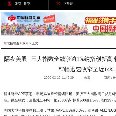
盟
它
消费
投资
区块链
东北信息港
>
娱乐
> 正文
隔夜美股 | 三大指数全线涨逾1%纳指创新高 特斯
窄幅迅速收窄至近14%
2020-03-12 11:46:39
来源：
阅读：9
智通财经APP获悉，市场风险投资情绪回暖，美股三大指数周二(2月4
高。截至收盘，道指涨1.44%，报28807点;标普500涨1.5%，报3297
美国大型科技股多数上涨，苹果(AAPL.US)涨3.3%，亚马逊(AMZN.U