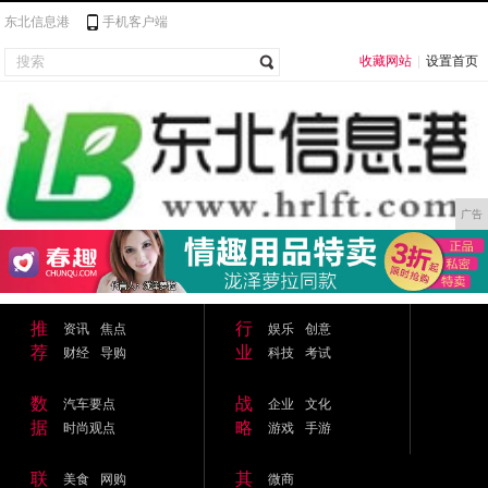
东北信息港
手机客户端
收藏网站
|
设置首页
广告
推
行
资讯
焦点
娱乐
创意
荐
业
财经
导购
科技
考试
数
战
汽车要点
企业
文化
据
略
时尚观点
游戏
手游
联
其
美食
网购
微商