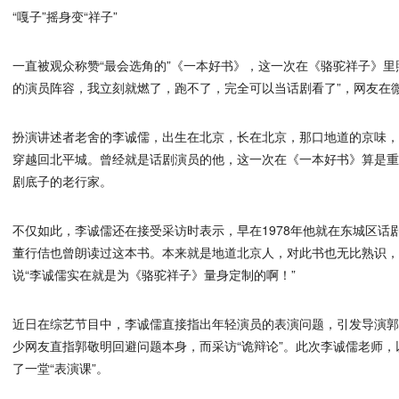
“嘎子”摇身变“祥子”
一直被观众称赞“最会选角的”《一本好书》，这一次在《骆驼祥子》里
的演员阵容，我立刻就燃了，跑不了，完全可以当话剧看了”，网友在
扮演讲述者老舍的李诚儒，出生在北京，长在北京，那口地道的京味
穿越回北平城。曾经就是话剧演员的他，这一次在《一本好书》算是
剧底子的老行家。
不仅如此，李诚儒还在接受采访时表示，早在1978年他就在东城区话
董行佶也曾朗读过这本书。本来就是地道北京人，对此书也无比熟识
说“李诚儒实在就是为《骆驼祥子》量身定制的啊！”
近日在综艺节目中，李诚儒直接指出年轻演员的表演问题，引发导演
少网友直指郭敬明回避问题本身，而采访“诡辩论”。此次李诚儒老师
了一堂“表演课”。