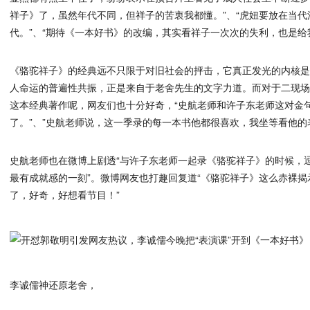
祥子》了，虽然年代不同，但祥子的苦衷我都懂。”、“虎妞要放在当
代。”、“期待《一本好书》的改编，其实看祥子一次次的失利，也是给
《骆驼祥子》的经典远不只限于对旧社会的抨击，它真正发光的内核
人命运的普遍性共振，正是来自于老舍先生的文字力道。而对于二现
这本经典著作呢，网友们也十分好奇，“史航老师和许子东老师这对金
了。”、”史航老师说，这一季录的每一本书他都很喜欢，我坐等看他的
史航老师也在微博上剧透“与许子东老师一起录《骆驼祥子》的时候，
最有成就感的一刻”。微博网友也打趣回复道“《骆驼祥子》这么赤裸
了，好奇，好想看节目！”
李诚儒神还原老舍，