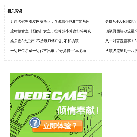
相关阅读
开怼郭敬明引发网友热议，李诚儒今晚把“表演课
身价从460亿缩水
这时候官宣《囧妈》女主，徐峥的小算盘打得可真
顶级男团解散流量“
娱乐圈3大忌讳: 不接康师傅广告, 不和杨颖
又一对官宣喜事！
一边环保示威一边代言汽车，“奇异博士”本尼迪
从顶级流量到十八线