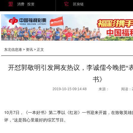
盟
它
消费
投资
区块链
东北信息港
>
资讯
> 正文
开怼郭敬明引发网友热议，李诚儒今晚把“
书》
2019-10-15 09:14:48
来源：
阅读：
10月7日，《一本好书》第二季以《红岩》一书迎来开篇，在致敬英
评，“这是我心里最好的综艺节目。