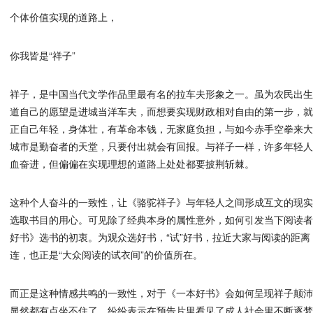
个体价值实现的道路上，
你我皆是“祥子”
祥子，是中国当代文学作品里最有名的拉车夫形象之一。虽为农民出
道自己的愿望是进城当洋车夫，而想要实现财政相对自由的第一步，
正自己年轻，身体壮，有革命本钱，无家庭负担，与如今赤手空拳来
城市是勤奋者的天堂，只要付出就会有回报。与祥子一样，许多年轻
血奋进，但偏偏在实现理想的道路上处处都要披荆斩棘。
这种个人奋斗的一致性，让《骆驼祥子》与年轻人之间形成互文的现
选取书目的用心。可见除了经典本身的属性意外，如何引发当下阅读
好书》选书的初衷。为观众选好书，“试”好书，拉近大家与阅读的距
连，也正是“大众阅读的试衣间”的价值所在。
而正是这种情感共鸣的一致性，对于《一本好书》会如何呈现祥子颠沛
显然都有点坐不住了，纷纷表示在预告片里看见了成人社会里不断逐梦