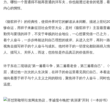
力。哪怕一个普通得不能再普通的洋车夫，你也能透过老舍的笔墨，
内心的惆怅。
《骆驼祥子》的经典性，使得外界对它的解读从未间断。描述上世纪2
惨命运，用祥子来象征旧社会劳苦大众，是对《骆驼祥子》主旨最普
勤劳与要强的祥子，不安于卑贱的社会地位，一心想要凭借一己之力
着个人奋斗，一步步终能达到自己理想的彼岸。从进入北平，再到一
视角去描写祥子的个人奋斗与成长。他对祥子的一切变化都刻画得入
人、描写人、关怀人，而这，也恰恰是作品真正的价值所在。
许子东在二现场说”第一遍看斗争，第二遍看老舍，第三遍看自己”，
层，通过他一次次的人生决策，在祥子的命运里看见我们自己。本着
倾向着墨于祥子与个人主义之间的联结，聚焦祥子的个人奋斗，同时
温度。