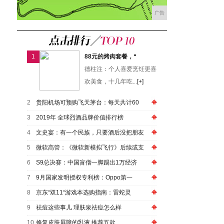
广告
1
88元的烤肉套餐，“
德柱注：个人喜爱烹饪更喜
欢美食，十几年吃...
[+]
2
贵阳机场可预购飞天茅台：每天共计60
3
2019年 全球烈酒品牌价值排行榜
4
文史宴：有一个民族，只要酒后没把朋友
5
微软高管：《微软新模拟飞行》后续或支
6
S9总决赛：中国盲僧一脚踢出1万经济
7
9月国家发明授权专利榜：Oppo第一
8
京东“双11“游戏本选购指南：雷蛇灵
9
祛痘这些事儿 理肤泉祛痘怎么样
10
修复皮肤屏障的乳液 推荐五款