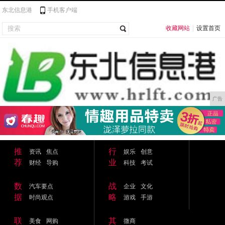
东北信息港
手机客户端
收藏网站
|
设置首页
广告
推
行
资讯
焦点
娱乐
创意
荐
业
财经
导购
科技
考试
数
战
汽车要点
企业
文化
据
略
时尚观点
游戏
手游
联
其
美食
网购
微商