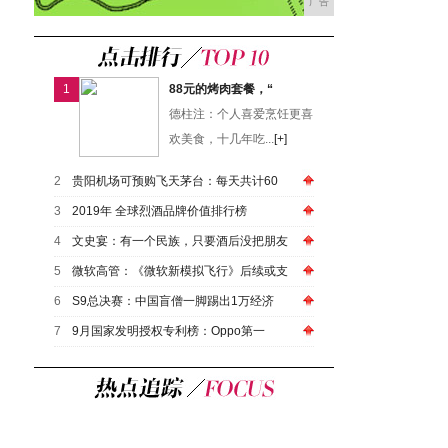
广告
1
88元的烤肉套餐，“
德柱注：个人喜爱烹饪更喜
欢美食，十几年吃...
[+]
2
贵阳机场可预购飞天茅台：每天共计60
3
2019年 全球烈酒品牌价值排行榜
4
文史宴：有一个民族，只要酒后没把朋友
5
微软高管：《微软新模拟飞行》后续或支
6
S9总决赛：中国盲僧一脚踢出1万经济
7
9月国家发明授权专利榜：Oppo第一