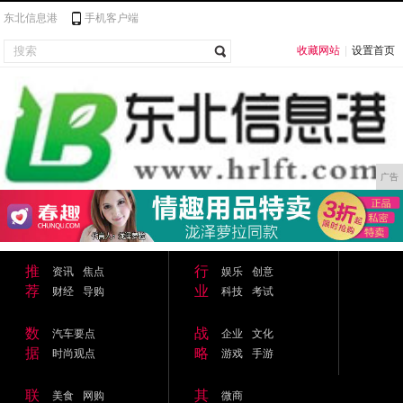
东北信息港
手机客户端
收藏网站
|
设置首页
广告
推
行
资讯
焦点
娱乐
创意
荐
业
财经
导购
科技
考试
数
战
汽车要点
企业
文化
据
略
时尚观点
游戏
手游
联
其
美食
网购
微商