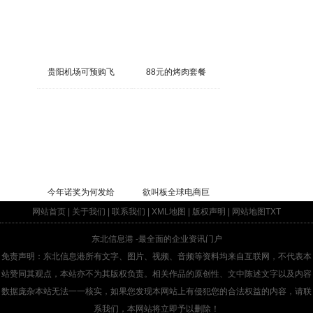
贵阳机场可预购飞
88元的烤肉套餐
今年诺奖为何发给
欲叫板全球电商巨
网站首页
|
关于我们
|
联系我们
|
XML地图
|
版权声明
|
网站地图
TXT
东北信息港
-最全面的企业资讯门户
免责声明：东北信息港所有文字、图片、视频、音频等资料均来自互联网，不代表本
站赞同其观点，本站亦不为其版权负责。相关作品的原创性、文中陈述文字以及内容
数据庞杂本站无法一一核实，如果您发现本网站上有侵犯您的合法权益的内容，请联
系我们，本网站将立即予以删除！