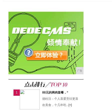
广告
1
88元的烤肉套餐，“
德柱注：个人喜爱烹饪更喜
欢美食，十几年吃...
[+]