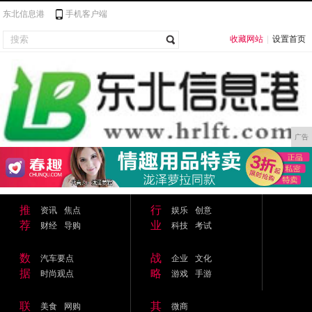
东北信息港
手机客户端
收藏网站
|
设置首页
广告
推
行
资讯
焦点
娱乐
创意
荐
业
财经
导购
科技
考试
数
战
汽车要点
企业
文化
据
略
时尚观点
游戏
手游
联
其
美食
网购
微商