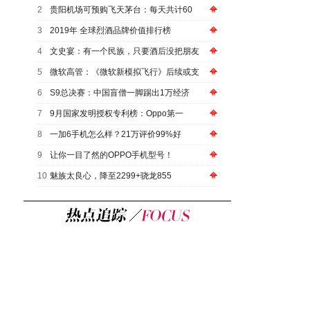
2
贵阳机场可预购飞天茅台：每天共计60
3
2019年 全球烈酒品牌价值排行榜
4
文史宴：有一个民族，只要酒后没把朋友
5
微软高管：《微软新模拟飞行》后续或支
6
S9总决赛：中国盲僧一脚踢出1万经济
7
9月国家发明授权专利榜：Oppo第一
8
一加6手机怎么样？21万评价99%好
9
让你一目了然的OPPO手机型号！
10
魅族太良心，降至2299+骁龙855