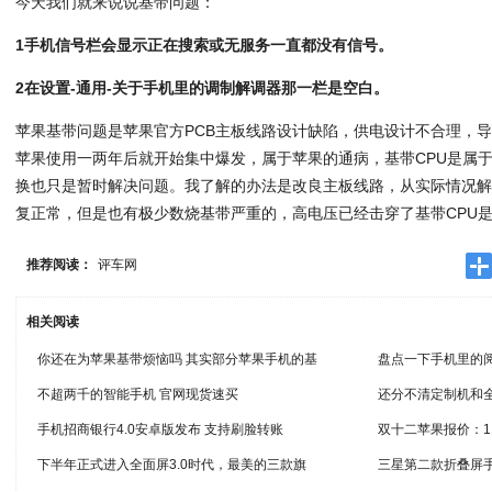
今天我们就来说说基带问题：
1手机信号栏会显示正在搜索或无服务一直都没有信号。
2在设置-通用-关于手机里的调制解调器那一栏是空白。
苹果基带问题是苹果官方PCB主板线路设计缺陷，供电设计不合理，导
苹果使用一两年后就开始集中爆发，属于苹果的通病，基带CPU是属
换也只是暂时解决问题。我了解的办法是改良主板线路，从实际情况解
复正常，但是也有极少数烧基带严重的，高电压已经击穿了基带CPU
推荐阅读：
评车网
相关阅读
你还在为苹果基带烦恼吗 其实部分苹果手机的基
盘点一下手机里的阅
不超两千的智能手机 官网现货速买
还分不清定制机和
手机招商银行4.0安卓版发布 支持刷脸转账
双十二苹果报价：11 
下半年正式进入全面屏3.0时代，最美的三款旗
三星第二款折叠屏